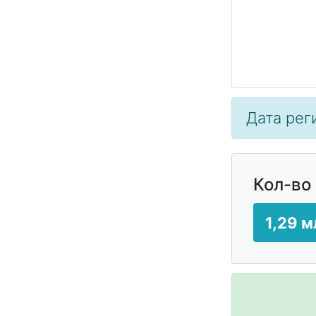
Дата реги
Кол-во
1,29 м