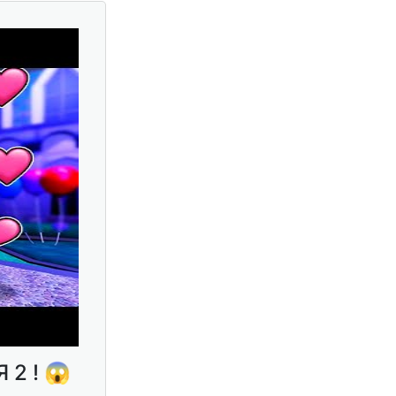
2 ! 😱