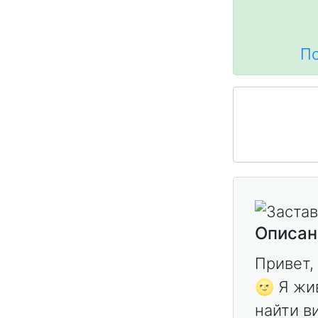
По
Описан
Привет,
🌝 Я жи
найти в