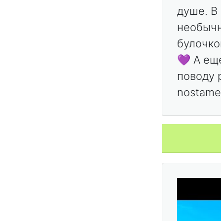
душе. В
необычн
булочко
💜 А ещ
поводу 
nostame