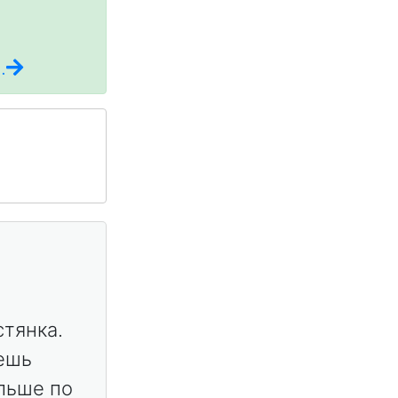
.
стянка.
жешь
ольше по