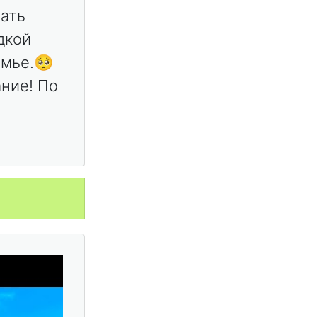
лать
дкой
емье.🥺
ние! По