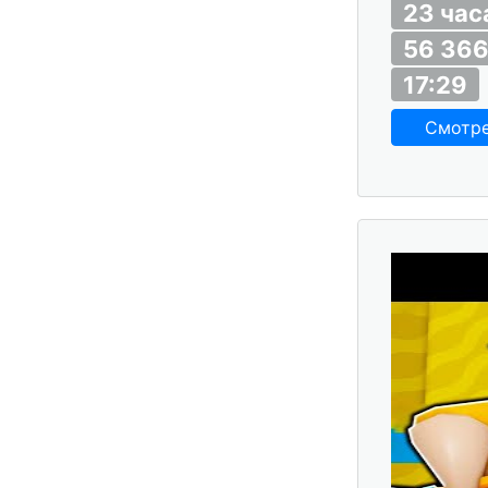
23 час
56 366
17:29
Смотр