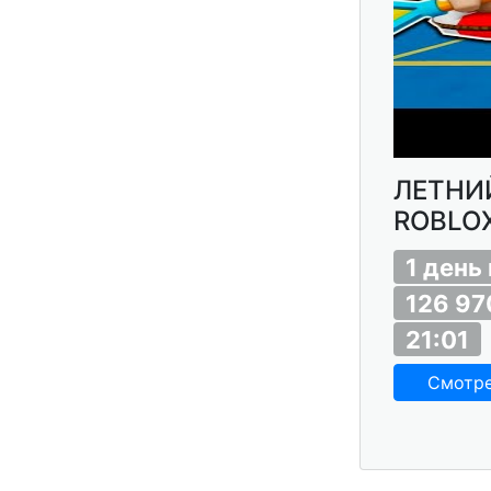
ЛЕТНИ
ROBLOX
1 день
126 97
21:01
Смотр