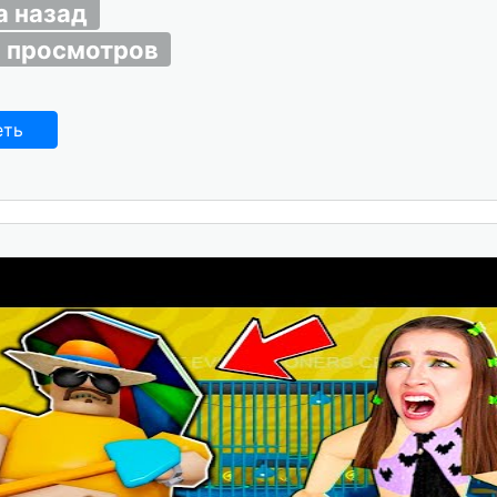
а назад
 просмотров
еть