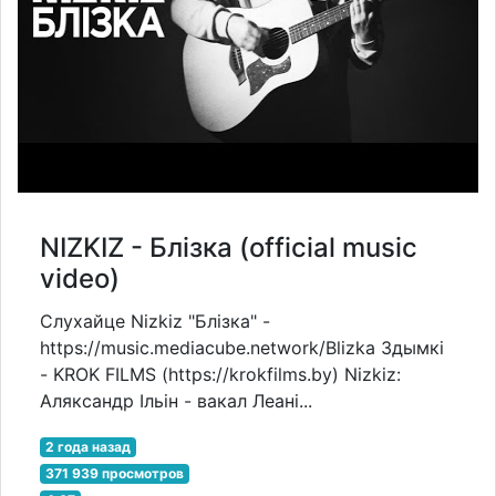
NIZKIZ - Блізка (official music
video)
Слухайце Nizkiz "Блізка" -
https://music.mediacube.network/Blizka Здымкі
- KROK FILMS (https://krokfilms.by) Nizkiz:
Аляксандр Ільін - вакал Леані...
2 года назад
371 939 просмотров