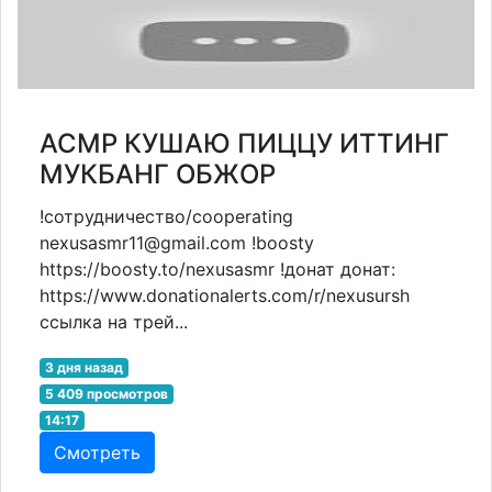
АСМР КУШАЮ ПИЦЦУ ИТТИНГ
МУКБАНГ ОБЖОР
!сотрудничество/cooperating
nexusasmr11@gmail.com !boosty
https://boosty.to/nexusasmr !донат донат:
https://www.donationalerts.com/r/nexusursh
ссылка на трей...
3 дня назад
5 409 просмотров
14:17
Смотреть