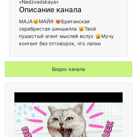
Описание канала
MAJA😼МАЙЯ 😻Британская
серебристая шиншилла 😸Твой
пушистый агент мыслей вслух 🙀Мучу
контент без отговорок, что лапки
Видео канала