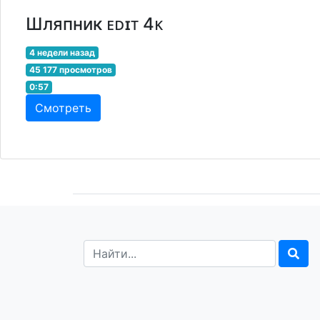
Шляпник ᴇᴅɪᴛ 4ᴋ
4 недели назад
45 177 просмотров
0:57
Смотреть