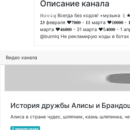
Описание канала
𝙼̷𝚘̷𝚟̷𝚒̷𝚚̷ Всегда без кодов! +музыка ミ★ Н
𝟐𝟑 февраля ❤️𝟕𝟎𝟎𝟎 - 𝟏𝟏 марта ❤️𝟏𝟎𝟎𝟎𝟎 - 𝟏
марта ❤️𝟒𝟔𝟎𝟎𝟎 - 31 марта ❤️5𝟒𝟎𝟎𝟎 - 1 ап
@bunniq Не рекламирую коды в ботах
Видео канала
История дружбы Алисы и Брандош
Алиса в стране чудес, шляпник, казнь шляпинка,
2 недели назад