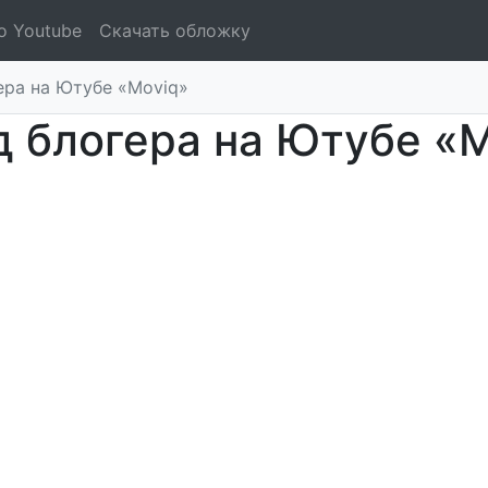
о Youtube
Скачать обложку
ера на Ютубе «Moviq»
 блогера на Ютубе «