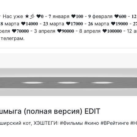
ас уже ★彡 ❤️𝟎 - 𝟕 января ❤️𝟏𝟎𝟎 - 𝟗 февраля ❤️𝟔𝟎𝟎 - 𝟏𝟐 фе
𝟖 марта ❤️𝟏𝟒𝟎𝟎𝟎 - 𝟐𝟑 марта ❤️𝟏𝟕𝟎𝟎𝟎 - 𝟐𝟔 марта ❤️𝟏𝟗𝟎𝟎𝟎 - 𝟐
реля ❤️𝟕𝟎𝟎𝟎𝟎 - 3 апреля ❤️𝟗𝟎𝟎𝟎𝟎 - 8 апреля ❤️𝟏𝟎𝟎𝟎𝟎𝟎 - 1
 телеграм.
мыга (полная версия) EDIT
 чеширский кот, ХЭШТЕГИ: #Фильмы #кино #ВРейтинге #