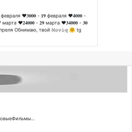
враля ❤️𝟑𝟎𝟎𝟎 - 𝟏𝟗 февраля ❤️𝟒𝟎𝟎𝟎 -
 марта ❤️𝟐𝟒𝟎𝟎𝟎 - 𝟐𝟗 марта ❤️𝟑𝟒𝟎𝟎𝟎 - 𝟑𝟎
2 апреля Обнимаю, твой 𝙼̷𝚘̷𝚟̷𝚒̷𝚚̷ 🤗 tg
НовыеФильмы...