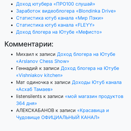
Доход ютубера «ПРО100 слушай»
Заработок видеоблогера «Blondinka Drive»
Статистика ютуб канала «Мир Пэки»
Статистика ютуб канала «FLEYY»
Доход блогера на Ютубе «Мефисто»
Комментарии:
Михаил
к записи
Доход блогера на Ютубе
«Arslanov Chess Show»
Геннадий
к записи
Доход блогера на Ютубе
«Vishniakov kitchen»
Мат одиночка
к записи
Доходы Ютуб канала
«Асхаб Тамаев»
listensilents
к записи
«мой магазин продуктов
364 дня»
АЛЕКСКАБАНОВ
к записи
«Красавица и
Чудовище ОФИЦИАЛЬНЫЙ КАНАЛ»