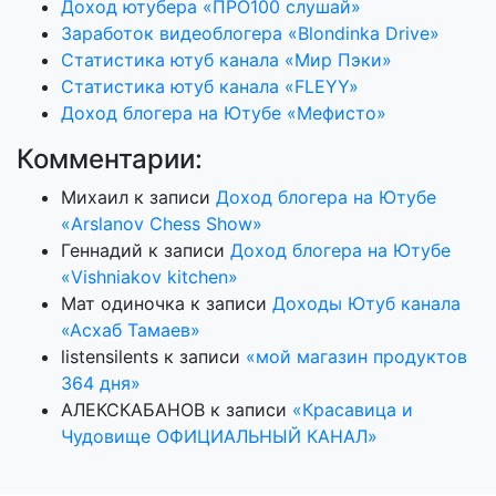
Доход ютубера «ПРО100 слушай»
Заработок видеоблогера «Blondinka Drive»
Статистика ютуб канала «Мир Пэки»
Статистика ютуб канала «FLEYY»
Доход блогера на Ютубе «Мефисто»
Комментарии:
Михаил
к записи
Доход блогера на Ютубе
«Arslanov Chess Show»
Геннадий
к записи
Доход блогера на Ютубе
«Vishniakov kitchen»
Мат одиночка
к записи
Доходы Ютуб канала
«Асхаб Тамаев»
listensilents
к записи
«мой магазин продуктов
364 дня»
АЛЕКСКАБАНОВ
к записи
«Красавица и
Чудовище ОФИЦИАЛЬНЫЙ КАНАЛ»