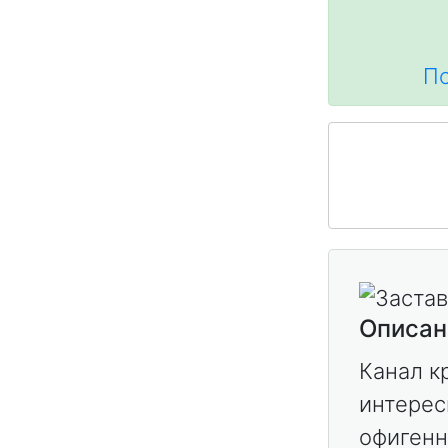
По
Описан
Канал к
интерес
офигенн