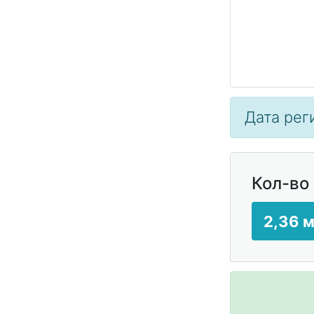
Дата реги
Кол-во
2,36 