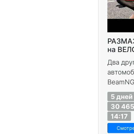
РАЗМА
на ВЕЛ
Два дру
автомоб
BeamNG.
5 дней
30 465
14:17
Смотр