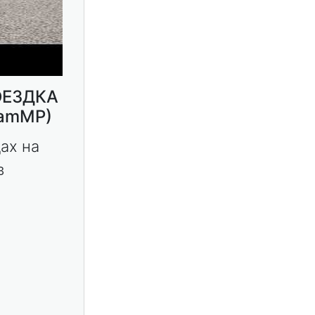
ОЕЗДКА
eamMP)
ах на
в