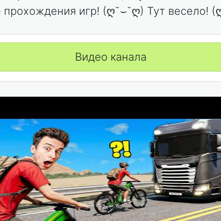
 прохождения игр! (ღ˘⌣˘ღ) Тут весело! (
Видео канала