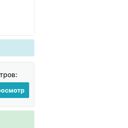
тров:
росмотр