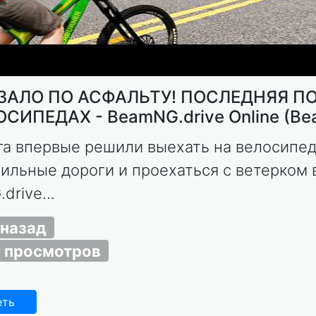
ЗАЛО ПО АСФАЛЬТУ! ПОСЛЕДНЯЯ П
ОСИПЕДАХ - BeamNG.drive Online (B
га впервые решили выехать на велосипед
ильные дороги и проехаться с ветерком 
drive...
 назад
 просмотров
еть