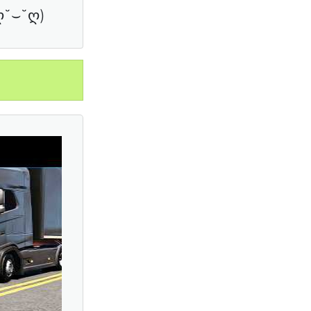
ღ˘⌣˘ღ)