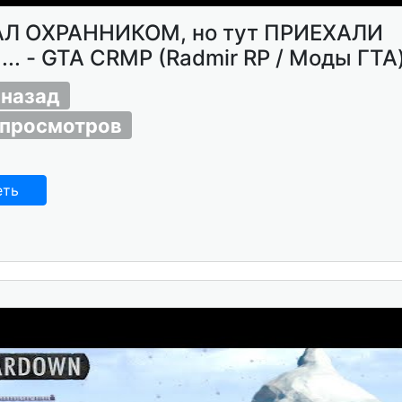
Л ОХРАННИКОМ, но тут ПРИЕХАЛИ
.. - GTA CRMP (Radmir RP / Моды ГТА
 назад
 просмотров
еть