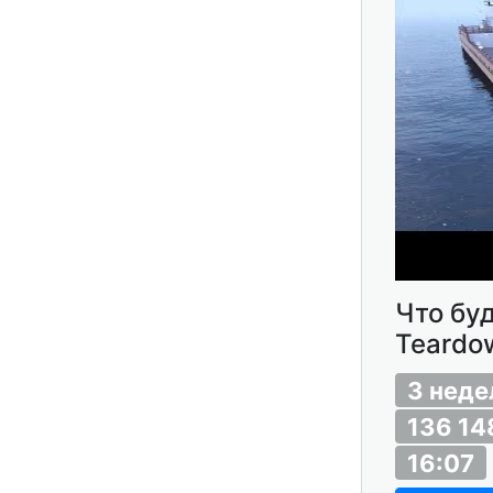
Что бу
Teardo
3 неде
136 14
16:07