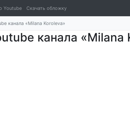
о Youtube
Скачать обложку
be канала «Milana Koroleva»
utube канала «Milana 