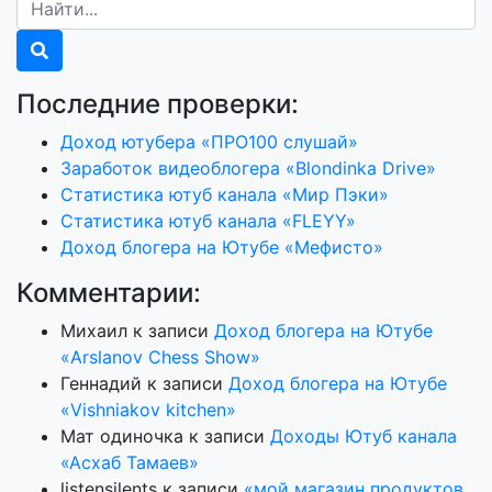
Последние проверки:
Доход ютубера «ПРО100 слушай»
Заработок видеоблогера «Blondinka Drive»
Статистика ютуб канала «Мир Пэки»
Статистика ютуб канала «FLEYY»
Доход блогера на Ютубе «Мефисто»
Комментарии:
Михаил
к записи
Доход блогера на Ютубе
«Arslanov Chess Show»
Геннадий
к записи
Доход блогера на Ютубе
«Vishniakov kitchen»
Мат одиночка
к записи
Доходы Ютуб канала
«Асхаб Тамаев»
listensilents
к записи
«мой магазин продуктов