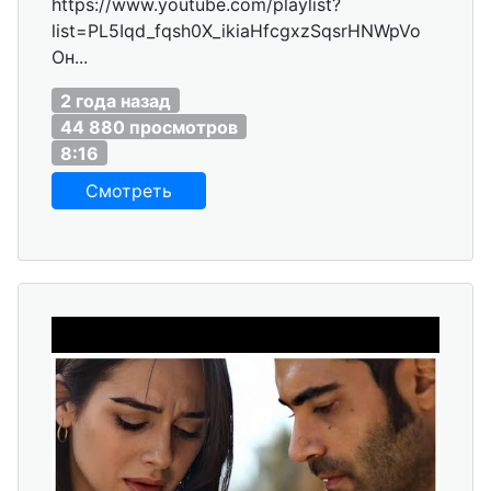
https://www.youtube.com/playlist?
list=PL5Iqd_fqsh0X_ikiaHfcgxzSqsrHNWpVo
Он...
2 года назад
44 880 просмотров
8:16
Смотреть