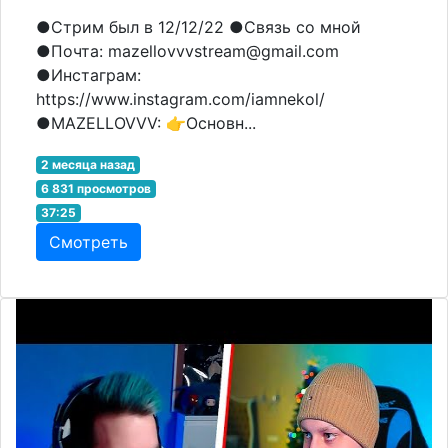
●Стрим был в 12/12/22 ●Связь со мной
●Почта: mazellovvvstream@gmail.com
●Инстаграм:
https://www.instagram.com/iamnekol/
●MAZELLOVVV: 👉Основн...
2 месяца назад
6 831 просмотров
37:25
Смотреть