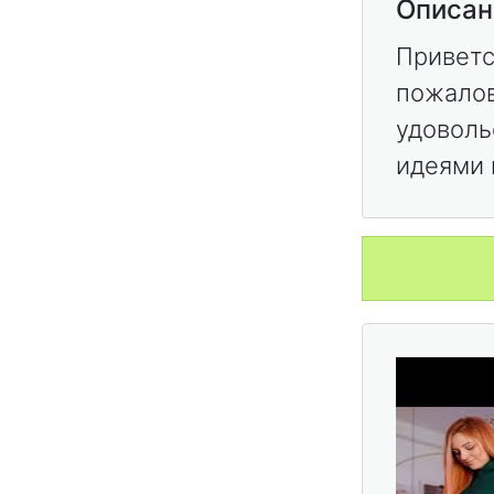
Описан
Приветс
пожалов
удоволь
идеями 