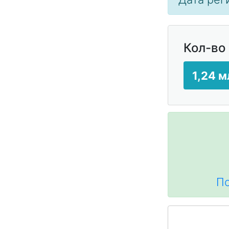
Кол-во
1,24 м
По