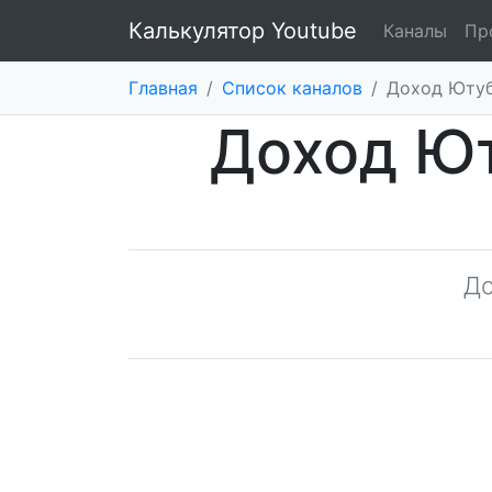
Калькулятор Youtube
Каналы
Пр
Главная
/
Список каналов
/
Доход Ютуб
Доход Ют
Д