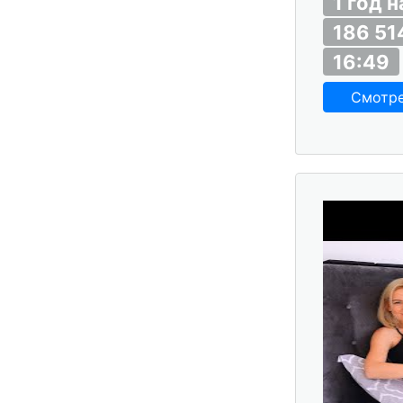
1 год 
186 51
16:49
Смотр