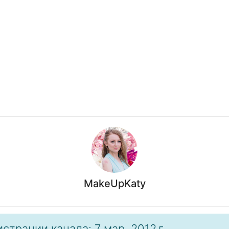
MakeUpKaty
страции канала: 7 мар. 2012 г.