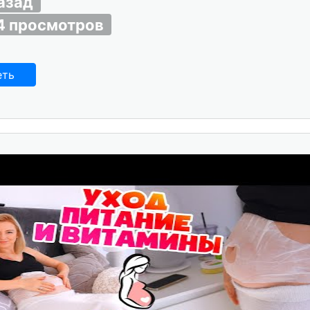
назад
4 просмотров
еть