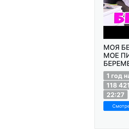
МОЯ Б
МОЕ П
БЕРЕМ
1 год 
118 42
22:27
Смотр