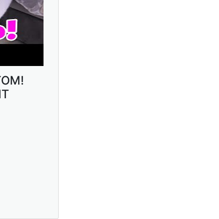
ТОМ!
ИТ