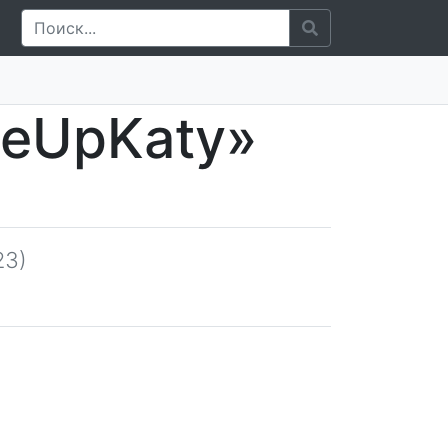
keUpKaty»
23)