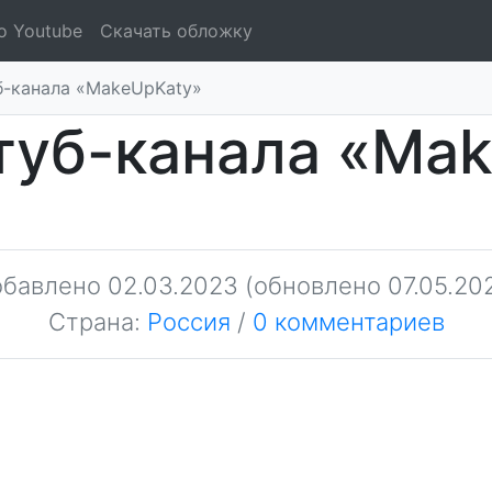
о Youtube
Скачать обложку
-канала «MakeUpKaty»
уб-канала «Ma
обавлено
02.03.2023
(обновлено 07.05.20
Страна:
Россия
/
0 комментариев