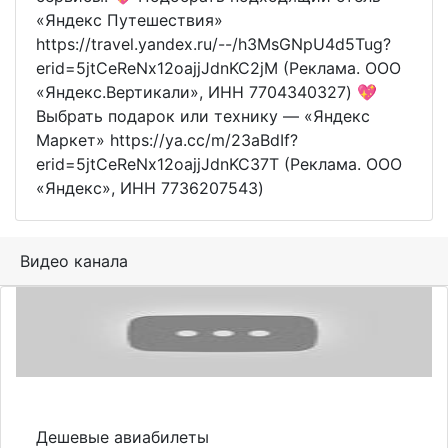
«Яндекс Путешествия»
https://travel.yandex.ru/--/h3MsGNpU4d5Tug?
erid=5jtCeReNx12oajjJdnKC2jM (Реклама. ООО
«Яндекс.Вертикали», ИНН 7704340327) 💖
Выбрать подарок или технику — «Яндекс
Маркет» https://ya.cc/m/23aBdIf?
erid=5jtCeReNx12oajjJdnKC37T (Реклама. ООО
«Яндекс», ИНН 7736207543)
Видео канала
Дешевые авиабилеты