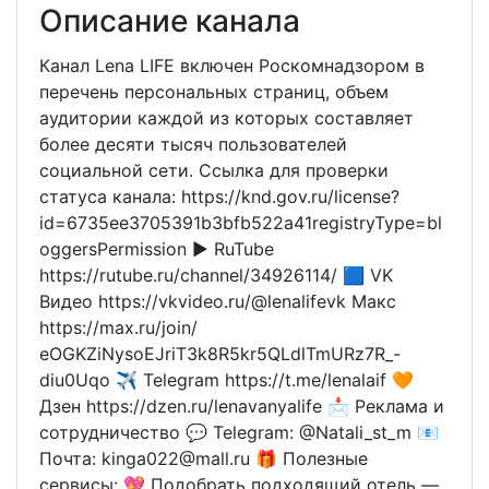
Описание канала
Канал Lena LIFE включен Роскомнадзором в
перечень персональных страниц, объем
аудитории каждой из которых составляет
более десяти тысяч пользователей
социальной сети. Ссылка для проверки
статуса канала: https://knd.gov.ru/license?
id=6735ee3705391b3bfb522a41registryType=bl
oggersPermission ▶️ RuTube
https://rutubе.ru/channel/34926114/ 🟦 VK
Видео https://vkvidеo.ru/@lenalifevk Макс
https://max.ru/join/
еOGKZiNysoEJriT3k8R5kr5QLdlTmURz7R_-
diu0Uqo ✈️ Telegram https://t.mе/lenalaif 🧡
Дзен https://dzеn.ru/lenavanyalife 📩 Реклама и
сотрудничество 💬 Telegram: @Nаtali_st_m 📧
Почта: kingа022@mall.ru 🎁 Полезные
сервисы: 💖 Подобрать подходящий отель —