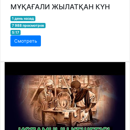
МҰҚАҒАЛИ ЖЫЛАТҚАН КҮН
1 день назад
7 988 просмотров
5:17
Смотреть