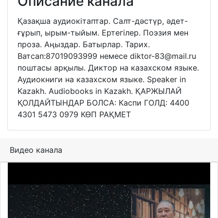
Описание канала
Қазақша аудиокітаптар. Салт-дәстүр, әдет-
ғұрып, ырым-тыйым. Ертегілер. Поэзия мен
проза. Аңыздар. Батырлар. Тарих.
Ватсап:87019093999 немесе diktor-83@mail.ru
поштасы арқылы. Диктор на казахском языке.
Аудиокниги на казахском языке. Speaker in
Kazakh. Audiobooks in Kazakh. ҚАРЖЫЛАЙ
ҚОЛДАЙТЫНДАР БОЛСА: Каспи ГОЛД: 4400
4301 5473 0979 КӨП РАҚМЕТ
Видео канала