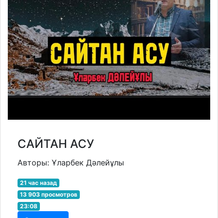
САЙТАН АСУ
Авторы: Ұларбек Дәлейұлы
21 час назад
13 903 просмотров
23:08