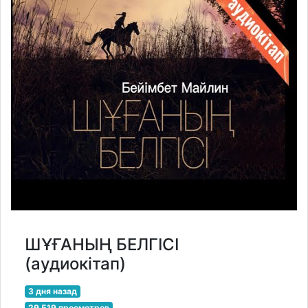
ШҰҒАНЫҢ БЕЛГІСІ
(аудиокітап)
3 дня назад
29 519 просмотров