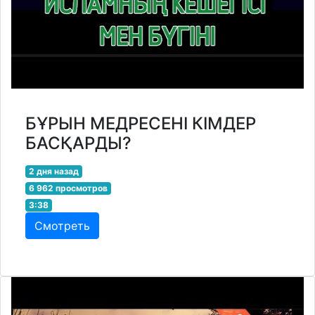
БҰРЫН МЕДРЕСЕНІ КІМДЕР
БАСҚАРДЫ?
2 дня назад
6 962 просмотров
3:38
Смотреть