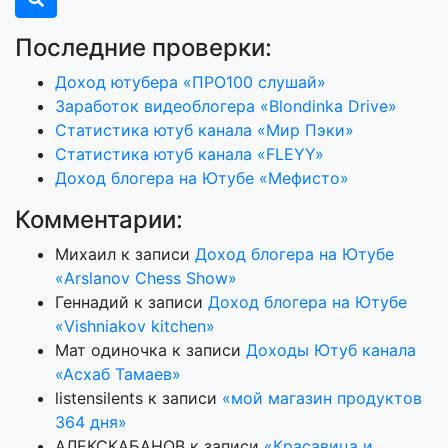
Последние проверки:
Доход ютубера «ПРО100 слушай»
Заработок видеоблогера «Blondinka Drive»
Статистика ютуб канала «Мир Пэки»
Статистика ютуб канала «FLEYY»
Доход блогера на Ютубе «Мефисто»
Комментарии:
Михаил
к записи
Доход блогера на Ютубе
«Arslanov Chess Show»
Геннадий
к записи
Доход блогера на Ютубе
«Vishniakov kitchen»
Мат одиночка
к записи
Доходы Ютуб канала
«Асхаб Тамаев»
listensilents
к записи
«мой магазин продуктов
364 дня»
АЛЕКСКАБАНОВ
к записи
«Красавица и