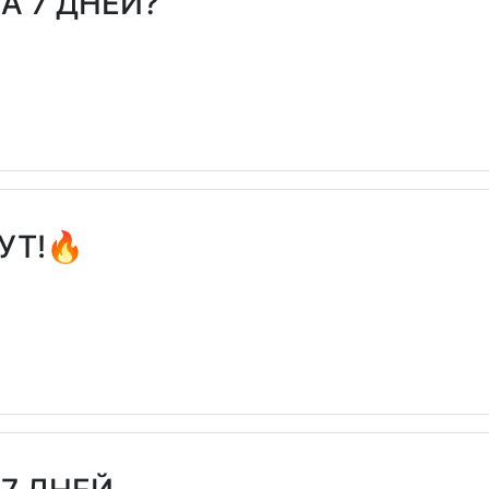
А 7 ДНЕЙ?
УТ!🔥