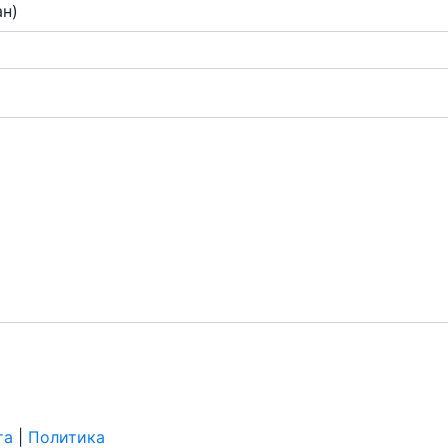
ан)
та
|
Политика