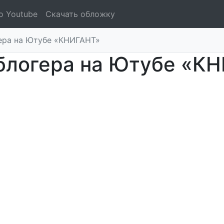
о Youtube
Скачать обложку
ера на Ютубе «КНИГАНТ»
блогера на Ютубе «К