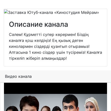
Описание канала
Сәлем! Құрметті супер көрермен! Біздің
каналға қош келдіңіз! Ең қызық деген
кинолармен сіздерді қуантып отырамыз!
Аптасына 1 кино сіздер үшін түсіреміз! Каналға
тіркеліп жіберіп алмаңыздар!
Видео канала