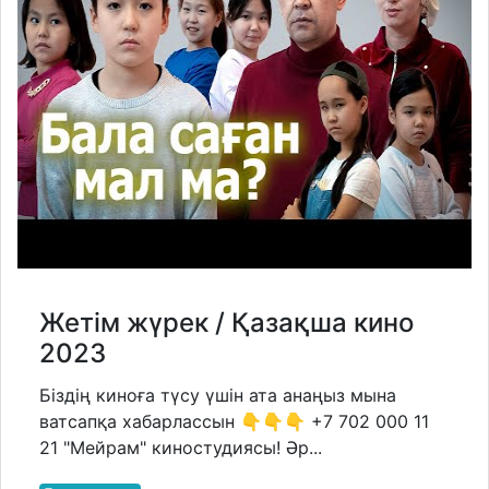
Жетім жүрек / Қазақша кино
2023
Біздің киноға түсу үшін ата анаңыз мына
ватсапқа хабарлассын 👇👇👇 +7 702 000 11
21 "Мейрам" киностудиясы! Әр...