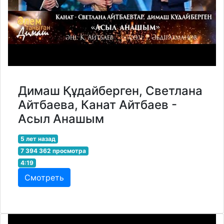
Димаш Құдайберген, Светлана
Айтбаева, Канат Айтбаев -
Асыл Анашым
5 лет назад
7 394 362 просмотра
4:19
Смотреть