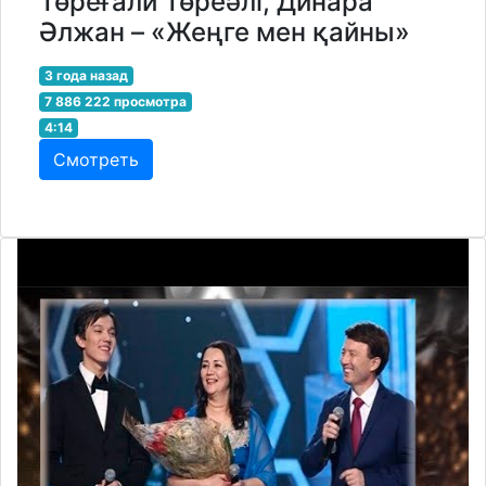
Төреғали Төреәлі, Динара
Әлжан – «Жеңге мен қайны»
3 года назад
7 886 222 просмотра
4:14
Смотреть