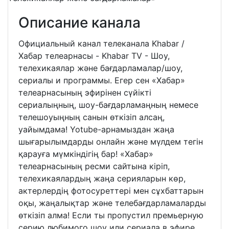
Описание канала
Официальный канал телеканала Khabar /
Хабар телеарнасы - Khabar TV - Шоу,
телехикаялар және бағдарламалар/шоу,
сериалы и программы. Егер сен «Хабар»
телеарнасының эфирінен сүйікті
сериалыңның, шоу-бағдарламаңның немесе
телешоуыңның санын өткізіп алсаң,
уайымдама! Yotube-арнамыздан жаңа
шығарылымдарды онлайн және мүлдем тегін
қарауға мүмкіндігің бар! «Хабар»
телеарнасының ресми сайтына кіріп,
телехикаялардың жаңа серияларын көр,
актерлердің фотосуреттері мен сұхбаттарын
оқы, жаңалықтар және телебағдарламаларды
өткізіп алма! Если ты пропустил премьерную
серию любимого шоу или сериала в эфире