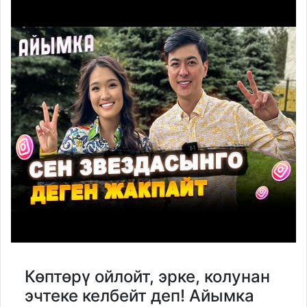
Көптөрү ойлойт, эрке, колунан
эчтеке келбейт деп! Айымка