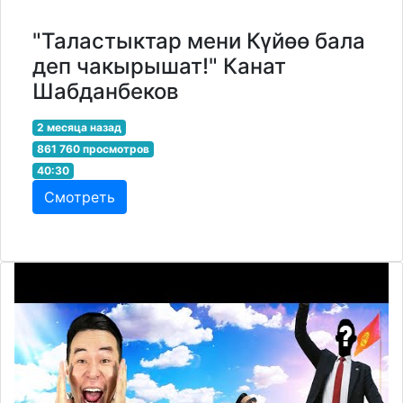
"Таластыктар мени Күйөө бала
деп чакырышат!" Канат
Шабданбеков
2 месяца назад
861 760 просмотров
40:30
Смотреть