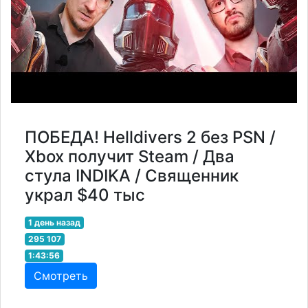
ПОБЕДА! Helldivers 2 без PSN /
Xbox получит Steam / Два
стула INDIKA / Священник
украл $40 тыс
1 день назад
295 107
1:43:56
Смотреть