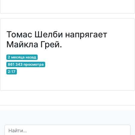
Томас Шелби напрягает
Майкла Грей.
2 месяца назад
861 343 просмотра
2:17