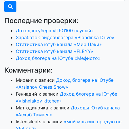
Последние проверки:
Доход ютубера «ПРО100 слушай»
Заработок видеоблогера «Blondinka Drive»
Статистика ютуб канала «Мир Пэки»
Статистика ютуб канала «FLEYY»
Доход блогера на Ютубе «Мефисто»
Комментарии:
Михаил
к записи
Доход блогера на Ютубе
«Arslanov Chess Show»
Геннадий
к записи
Доход блогера на Ютубе
«Vishniakov kitchen»
Мат одиночка
к записи
Доходы Ютуб канала
«Асхаб Тамаев»
listensilents
к записи
«мой магазин продуктов
364 дня»