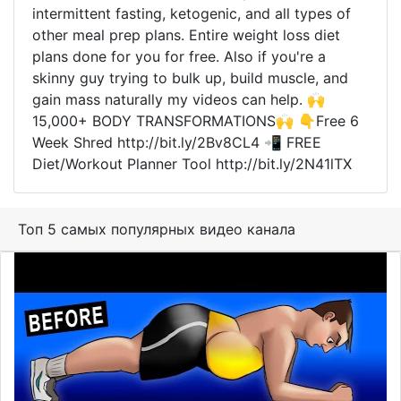
intermittent fasting, ketogenic, and all types of
other meal prep plans. Entire weight loss diet
plans done for you for free. Also if you're a
skinny guy trying to bulk up, build muscle, and
gain mass naturally my videos can help. 🙌
15,000+ BODY TRANSFORMATIONS🙌 👇Free 6
Week Shred http://bit.ly/2Bv8CL4 📲 FREE
Diet/Workout Planner Tool http://bit.ly/2N41lTX
Топ 5 самых популярных видео канала