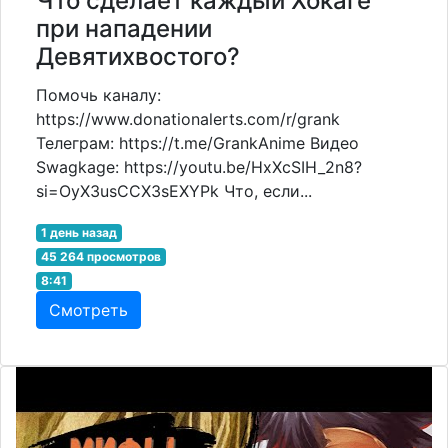
Что сделает каждый Хокаге
при нападении
Девятихвостого?
Помочь каналу:
https://www.donationalerts.com/r/grank
Телеграм: https://t.me/GrankAnime Видео
Swagkage: https://youtu.be/HxXcSIH_2n8?
si=OyX3usCCX3sEXYPk Что, если...
1 день назад
45 264 просмотров
8:41
Смотреть