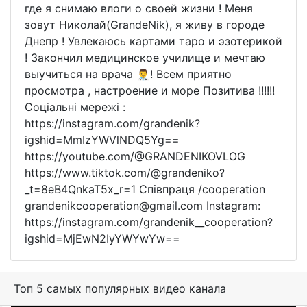
где я снимаю влоги о своей жизни ! Меня
зовут Николай(GrandeNik), я живу в городе
Днепр ! Увлекаюсь картами таро и эзотерикой
! Закончил медицинское училище и мечтаю
выучиться на врача 👨‍⚕️! Всем приятно
просмотра , настроение и море Позитива !!!!!!
Соціальні мережі :
https://instagram.com/grandenik?
igshid=MmIzYWVlNDQ5Yg==
https://youtube.com/@GRANDENIKOVLOG
https://www.tiktok.com/@grandeniko?
_t=8eB4QnkaT5x_r=1 Співпраця /cooperation
grandenikcooperation@gmail.com Instagram:
https://instagram.com/grandenik__cooperation?
igshid=MjEwN2IyYWYwYw==
Топ 5 самых популярных видео канала