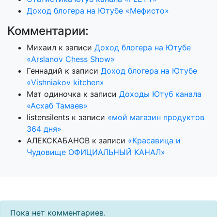
Доход блогера на Ютубе «Мефисто»
Комментарии:
Михаил
к записи
Доход блогера на Ютубе
«Arslanov Chess Show»
Геннадий
к записи
Доход блогера на Ютубе
«Vishniakov kitchen»
Мат одиночка
к записи
Доходы Ютуб канала
«Асхаб Тамаев»
listensilents
к записи
«мой магазин продуктов
364 дня»
АЛЕКСКАБАНОВ
к записи
«Красавица и
Чудовище ОФИЦИАЛЬНЫЙ КАНАЛ»
Пока нет комментариев.