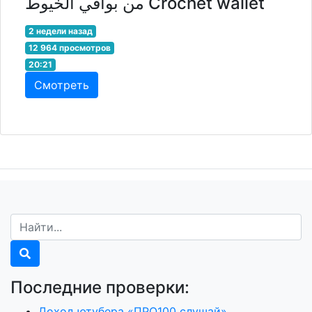
من بواقي الخيوط Crochet wallet
2 недели назад
12 964 просмотров
20:21
Смотреть
Последние проверки:
Доход ютубера «ПРО100 слушай»