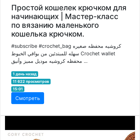
Простой кошелек крючком для
начинающих | Мастер-класс
по вязанию маленького
кошелька крючком.
#subscribe #crochet_bag كروشيه محفظه صغيره
سهله للمبتدئين من بواقي الخيوط Crochet wallet
محفظه كروشيه موديل مميز وأنيق ...
1 день назад
11 622 просмотров
15:01
Смотреть