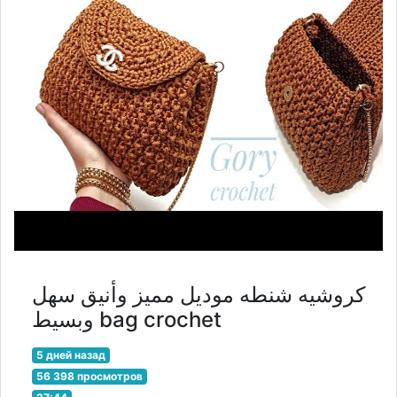
كروشيه شنطه موديل مميز وأنيق سهل
وبسيط bag crochet
5 дней назад
56 398 просмотров