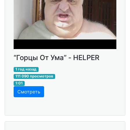
“Горцы От Ума” - HELPER
1 год назад
111 090 просмотров
1:01
Смотреть