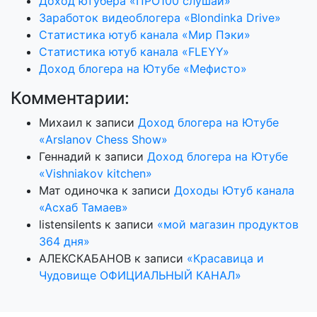
Доход ютубера «ПРО100 слушай»
Заработок видеоблогера «Blondinka Drive»
Статистика ютуб канала «Мир Пэки»
Статистика ютуб канала «FLEYY»
Доход блогера на Ютубе «Мефисто»
Комментарии:
Михаил
к записи
Доход блогера на Ютубе
«Arslanov Chess Show»
Геннадий
к записи
Доход блогера на Ютубе
«Vishniakov kitchen»
Мат одиночка
к записи
Доходы Ютуб канала
«Асхаб Тамаев»
listensilents
к записи
«мой магазин продуктов
364 дня»
АЛЕКСКАБАНОВ
к записи
«Красавица и
Чудовище ОФИЦИАЛЬНЫЙ КАНАЛ»