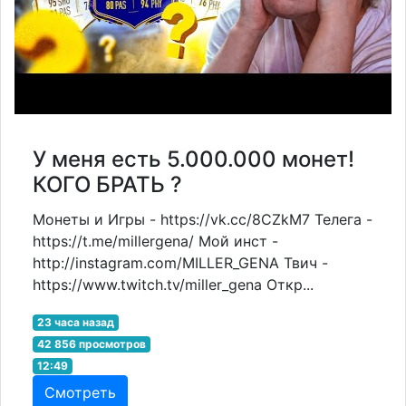
У меня есть 5.000.000 монет!
КОГО БРАТЬ ?
Монеты и Игры - https://vk.cc/8CZkM7 Телега -
https://t.me/millergena/ Мой инст -
http://instagram.com/MILLER_GENA Твич -
https://www.twitch.tv/miller_gena Откр...
23 часа назад
42 856 просмотров
12:49
Смотреть