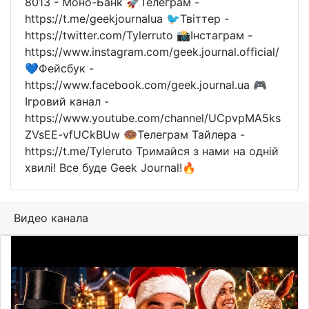
8013 - Моно-Банк 🚀Телеграм -
https://t.me/geekjournalua 🐦Твіттер -
https://twitter.com/Tylerruto 📸Інстаграм -
https://www.instagram.com/geek.journal.official/
💙Фейсбук -
https://www.facebook.com/geek.journal.ua 🎮
Ігровий канал -
https://www.youtube.com/channel/UCpvpMA5ks
ZVsEE-vfUCkBUw 🍩Телеграм Тайлера -
https://t.me/Tyleruto Тримайся з нами на одній
хвилі! Все буде Geek Journal!🔥
Видео канала