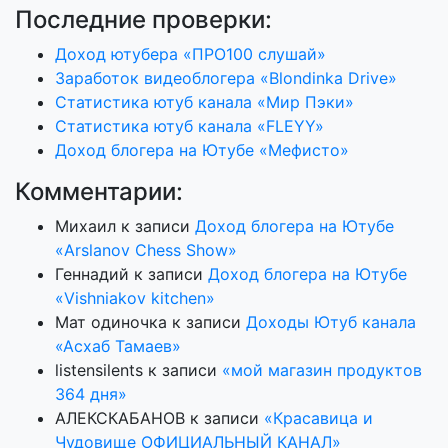
Последние проверки:
Доход ютубера «ПРО100 слушай»
Заработок видеоблогера «Blondinka Drive»
Статистика ютуб канала «Мир Пэки»
Статистика ютуб канала «FLEYY»
Доход блогера на Ютубе «Мефисто»
Комментарии:
Михаил
к записи
Доход блогера на Ютубе
«Arslanov Chess Show»
Геннадий
к записи
Доход блогера на Ютубе
«Vishniakov kitchen»
Мат одиночка
к записи
Доходы Ютуб канала
«Асхаб Тамаев»
listensilents
к записи
«мой магазин продуктов
364 дня»
АЛЕКСКАБАНОВ
к записи
«Красавица и
Чудовище ОФИЦИАЛЬНЫЙ КАНАЛ»