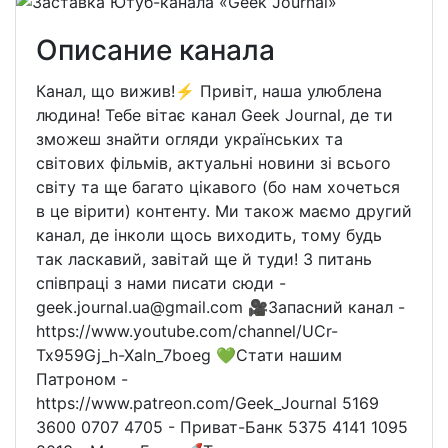
Описание канала
Канал, що вижив!⚡️ Привіт, наша улюблена
людина! Тебе вітає канал Geek Journal, де ти
зможеш знайти огляди українських та
світових фільмів, актуальні новини зі всього
світу та ще багато цікавого (бо нам хочеться
в це вірити) контенту. Ми також маємо другий
канал, де інколи щось виходить, тому будь
так ласкавий, завітай ще й туди! З питань
співпраці з нами писати сюди -
geek.journal.ua@gmail.com 🎥Запасний канал -
https://www.youtube.com/channel/UCr-
Tx959Gj_h-Xaln_7boeg 💚Стати нашим
Патроном -
https://www.patreon.com/Geek_Journal 5169
3600 0707 4705 - Приват-Банк 5375 4141 1095