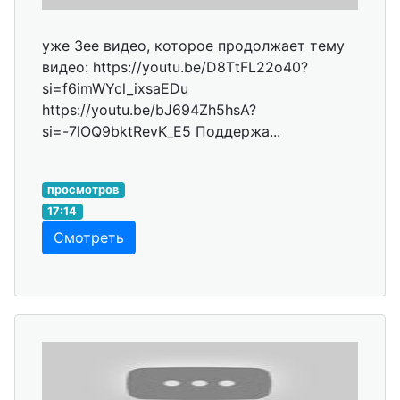
уже 3ее видео, которое продолжает тему
видео: https://youtu.be/D8TtFL22o40?
si=f6imWYcl_ixsaEDu
https://youtu.be/bJ694Zh5hsA?
si=-7lOQ9bktRevK_E5 Поддержа...
просмотров
17:14
Смотреть