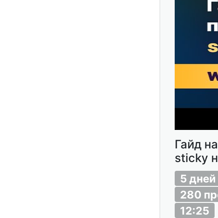
Гайд на
sticky 
5 дней
280 п
12:25