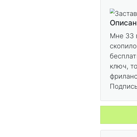
Описан
Мне 33 г
скопило
бесплат
ключ, т
фриланс
Подписы