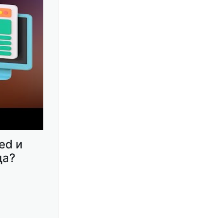
ed и
ца?