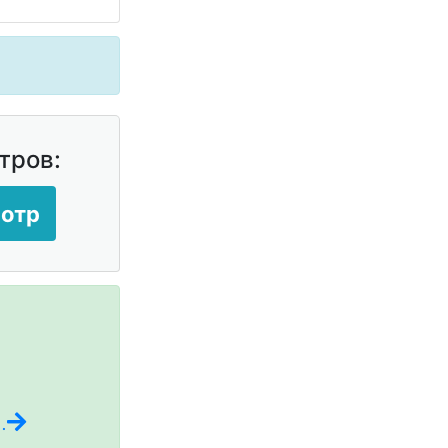
тров:
мотр
.