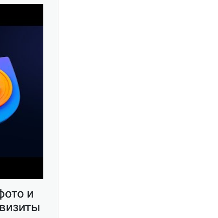
фото и
квизиты