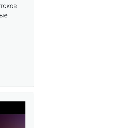
стоков
вые