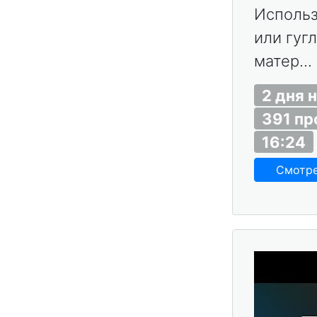
Использ
или гуг
матер...
2 дня 
391 п
16:24
Смотр