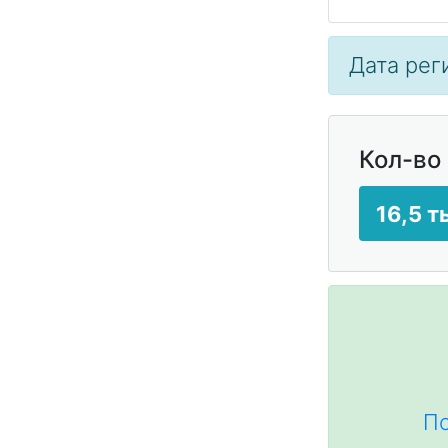
Дата реги
Кол-во
16,5 т
По