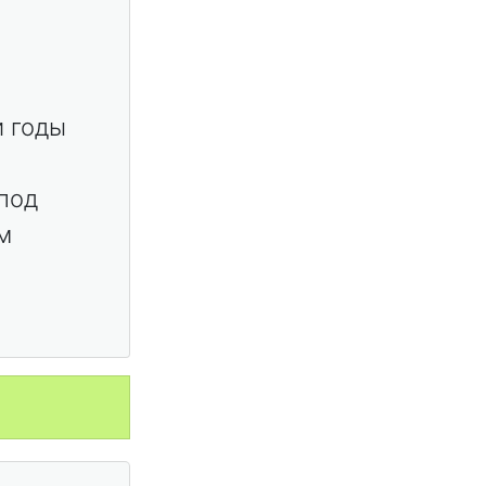
и годы
 под
м