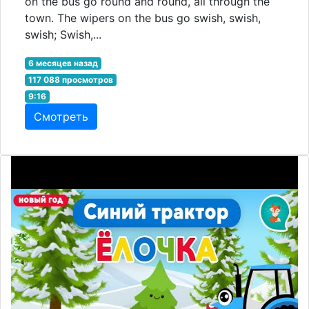
on the bus go round and round, all through the
town. The wipers on the bus go swish, swish,
swish; Swish,...
6 месяцев назад
117 088 просмотров
9:16
Смотреть