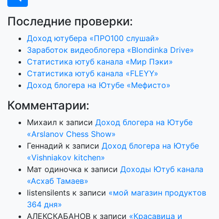
Последние проверки:
Доход ютубера «ПРО100 слушай»
Заработок видеоблогера «Blondinka Drive»
Статистика ютуб канала «Мир Пэки»
Статистика ютуб канала «FLEYY»
Доход блогера на Ютубе «Мефисто»
Комментарии:
Михаил
к записи
Доход блогера на Ютубе
«Arslanov Chess Show»
Геннадий
к записи
Доход блогера на Ютубе
«Vishniakov kitchen»
Мат одиночка
к записи
Доходы Ютуб канала
«Асхаб Тамаев»
listensilents
к записи
«мой магазин продуктов
364 дня»
АЛЕКСКАБАНОВ
к записи
«Красавица и