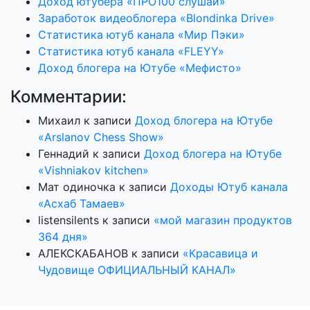
Доход ютубера «ПРО100 слушай»
Заработок видеоблогера «Blondinka Drive»
Статистика ютуб канала «Мир Пэки»
Статистика ютуб канала «FLEYY»
Доход блогера на Ютубе «Мефисто»
Комментарии:
Михаил
к записи
Доход блогера на Ютубе
«Arslanov Chess Show»
Геннадий
к записи
Доход блогера на Ютубе
«Vishniakov kitchen»
Мат одиночка
к записи
Доходы Ютуб канала
«Асхаб Тамаев»
listensilents
к записи
«мой магазин продуктов
364 дня»
АЛЕКСКАБАНОВ
к записи
«Красавица и
Чудовище ОФИЦИАЛЬНЫЙ КАНАЛ»