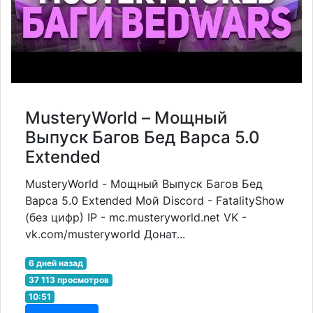
MusteryWorld – Мощный
Выпуск Багов Бед Варса 5.0
Extended
MusteryWorld - Мощный Выпуск Багов Бед
Варса 5.0 Extended Мой Discord - FatalityShow
(без цифр) IP - mc.musteryworld.net VK -
vk.com/musteryworld Донат...
6 дней назад
37 113 просмотров
10:51