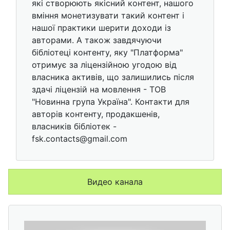
які створюють якісний контент, нашого
вміння монетизувати такий контент і
нашої практики шерити доходи із
авторами. А також завдячуючи
бібліотеці контенту, яку "Платформа"
отримує за ліцензійною угодою від
власника активів, що залишились після
здачі ліцензій на мовлення - ТОВ
"Новинна група Україна". Контакти для
авторів контенту, продакшенів,
власників бібліотек -
fsk.contacts@gmail.com
Видео канала