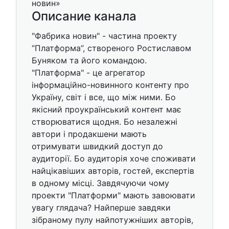
Описание канала
"Фабрика новин" - частина проекту
“Платформа”, створеного Ростиславом
Буняком та його командою.
"Платформа" - це агрегатор
інформаційно-новинного контенту про
Україну, світ і все, що між ними. Бо
якісний проукраїнський контент має
створюватися щодня. Бо незалежні
автори і продакшени мають
отримувати швидкий доступ до
аудиторії. Бо аудиторія хоче споживати
найцікавіших авторів, гостей, експертів
в одному місці. Завдячуючи чому
проекти "Платформи" мають завоювати
увагу глядача? Найперше завдяки
зібраному пулу найпотужніших авторів,