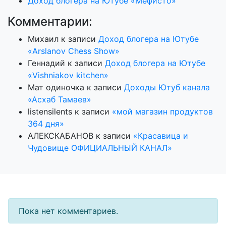
Доход блогера на Ютубе «Мефисто»
Комментарии:
Михаил
к записи
Доход блогера на Ютубе
«Arslanov Chess Show»
Геннадий
к записи
Доход блогера на Ютубе
«Vishniakov kitchen»
Мат одиночка
к записи
Доходы Ютуб канала
«Асхаб Тамаев»
listensilents
к записи
«мой магазин продуктов
364 дня»
АЛЕКСКАБАНОВ
к записи
«Красавица и
Чудовище ОФИЦИАЛЬНЫЙ КАНАЛ»
Пока нет комментариев.