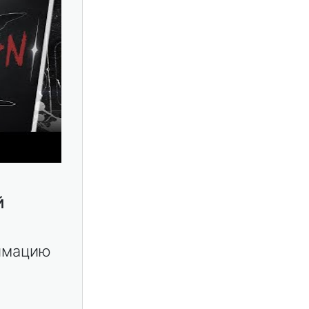
й
нимацию