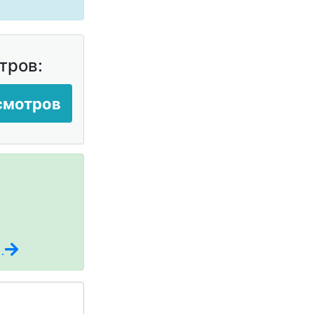
тров:
смотров
.