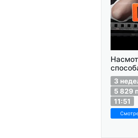
Насмот
способ
3 неде
5 829 
11:51
Смотр