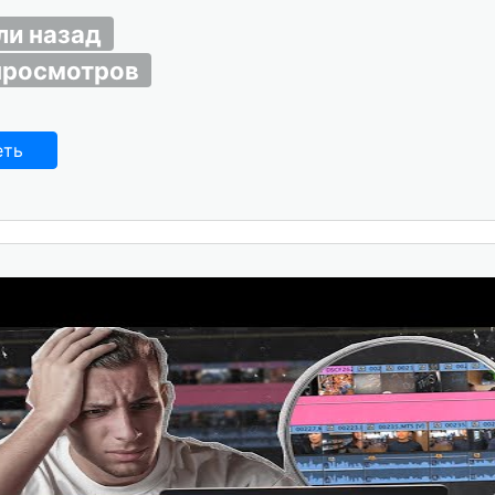
ли назад
просмотров
еть