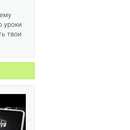
чему
о уроки
ть твои