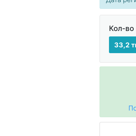
Кол-во
33,2 т
По