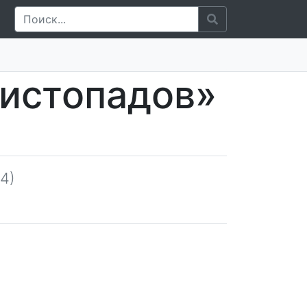
Листопадов»
4)