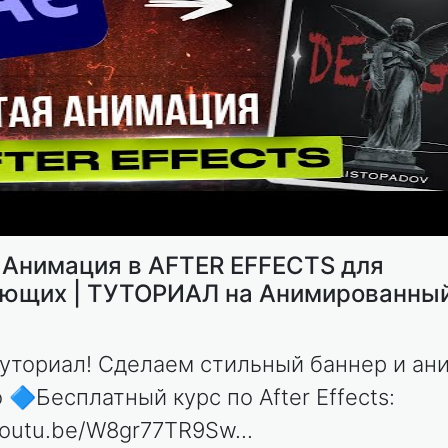
 Анимация в AFTER EFFECTS для
ющих | ТУТОРИАЛ на Анимированны
уториал! Сделаем стильный баннер и а
 🔷Бесплатный курс по After Effects:
youtu.be/W8gr77TR9Sw...