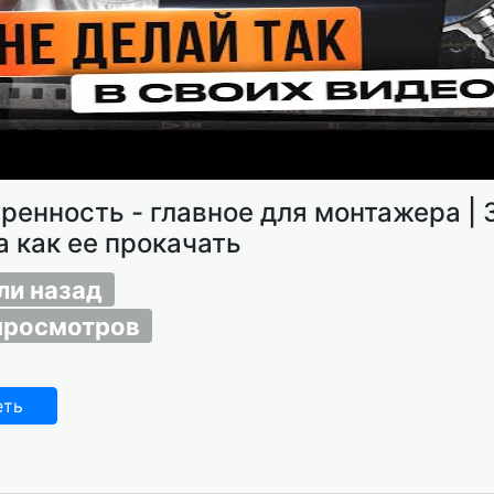
ренность - главное для монтажера | 
а как ее прокачать
ли назад
просмотров
еть