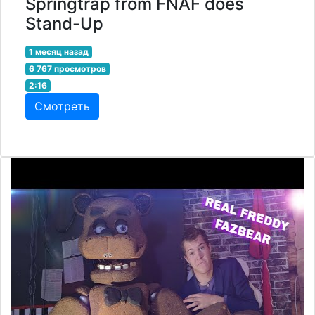
Springtrap from FNAF does
Stand-Up
1 месяц назад
6 767 просмотров
2:16
Смотреть