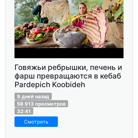
Говяжьи ребрышки, печень и
фарш превращаются в кебаб
Pardepich Koobideh
9 дней назад
58 913 просмотров
32:41
Смотреть