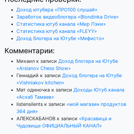
Доход ютубера «ПРО100 слушай»
Заработок видеоблогера «Blondinka Drive»
Статистика ютуб канала «Мир Пэки»
Статистика ютуб канала «FLEYY»
Доход блогера на Ютубе «Мефисто»
Комментарии:
Михаил
к записи
Доход блогера на Ютубе
«Arslanov Chess Show»
Геннадий
к записи
Доход блогера на Ютубе
«Vishniakov kitchen»
Мат одиночка
к записи
Доходы Ютуб канала
«Асхаб Тамаев»
listensilents
к записи
«мой магазин продуктов
364 дня»
АЛЕКСКАБАНОВ
к записи
«Красавица и
Чудовище ОФИЦИАЛЬНЫЙ КАНАЛ»