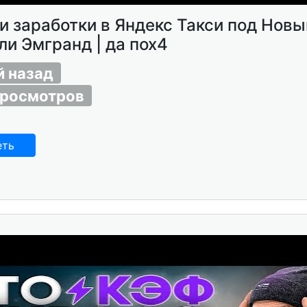
и заработки в Яндекс Такси под Новы
ли Эмгранд | да пох4
й назад
просмотров
еть