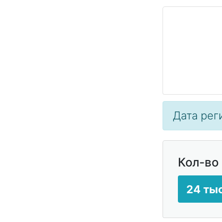
Дата рег
Кол-во
24 тыс