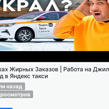
ках Жирных Заказов | Работа на Джи
д в Яндекс такси
ли назад
просмотров