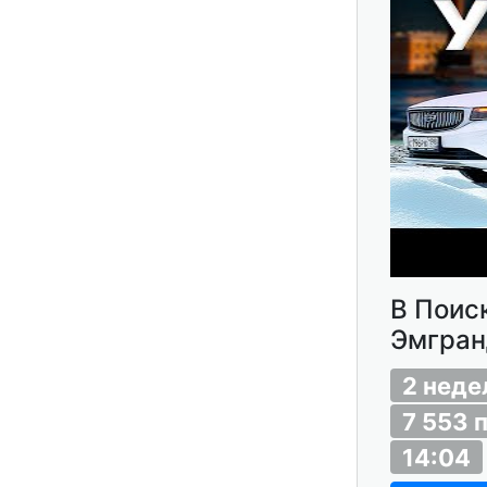
В Поис
Эмгран
2 неде
7 553 
14:04