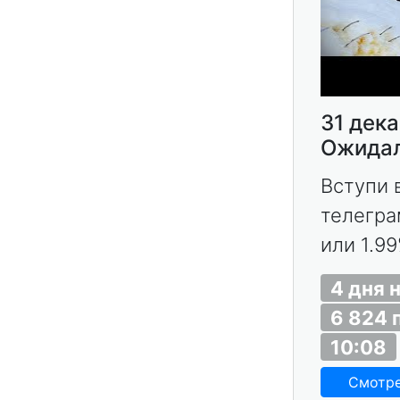
31 дека
Ожидал
Вступи 
телеграм
или 1.99
4 дня 
6 824 
10:08
Смотр