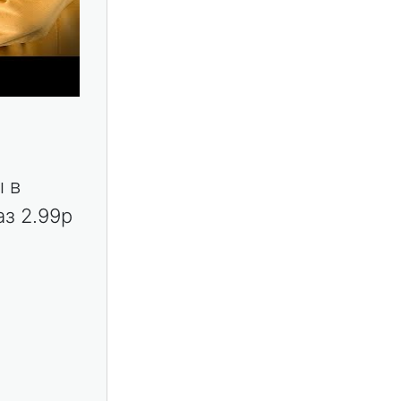
ы в
аз 2.99р