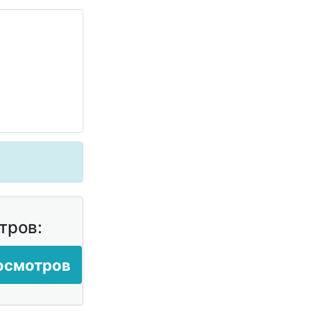
тров:
росмотров