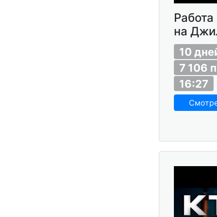
Работа 
на Джи
10 дне
7 106 
16:27
Смотр