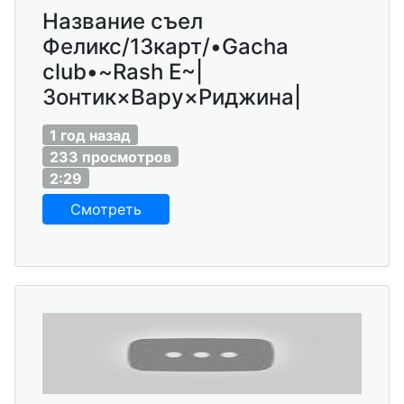
Название съел
Феликс/13карт/•Gacha
club•~Rash E~|
Зонтик×Вару×Риджина|
1 год назад
233 просмотров
2:29
Смотреть