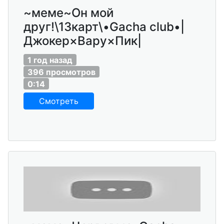
~меме~Он мой
друг!\13карт\•Gacha club•|
Джокер×Вару×Пик|
1 год назад
396 просмотров
0:14
Смотреть