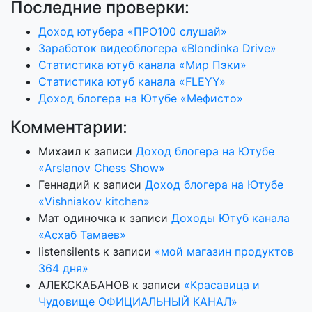
Последние проверки:
Доход ютубера «ПРО100 слушай»
Заработок видеоблогера «Blondinka Drive»
Статистика ютуб канала «Мир Пэки»
Статистика ютуб канала «FLEYY»
Доход блогера на Ютубе «Мефисто»
Комментарии:
Михаил
к записи
Доход блогера на Ютубе
«Arslanov Chess Show»
Геннадий
к записи
Доход блогера на Ютубе
«Vishniakov kitchen»
Мат одиночка
к записи
Доходы Ютуб канала
«Асхаб Тамаев»
listensilents
к записи
«мой магазин продуктов
364 дня»
АЛЕКСКАБАНОВ
к записи
«Красавица и
Чудовище ОФИЦИАЛЬНЫЙ КАНАЛ»