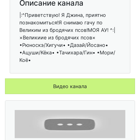
Описание канала
|:^Приветствую! Я Джина, приятно
познакомиться!Я снимаю гачу по
Великим из бродячих псов!МОЯ АУ! ^:|
×Великиие из бродячих псов×
•Рюноскэ/Хигучи• •Дазай/Йосано•
•Ацуши/Кёка• •Тачихара/Гин• •Мори/
Коё•
Видео канала