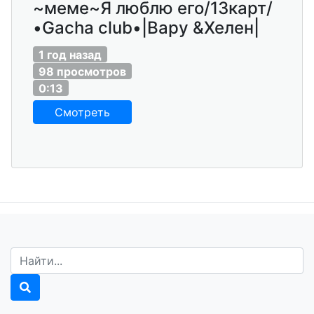
~меме~Я люблю его/13карт/
•Gacha club•|Вару &Хелен|
1 год назад
98 просмотров
0:13
Смотреть