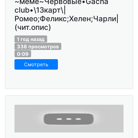
~меме~Червовые•Gacha
club•\13карт\|
Ромео;Феликс;Хелен;Чарли|
(чит.опис)
1 год назад
338 просмотров
0:09
Смотреть