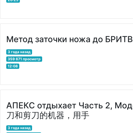
Метод заточки ножа до БРИТВЫ
3 года назад
359 671 просмотр
12:08
АПЕКС отдыхает Часть 2, М
刀和剪刀的机器，用手
3 года назад