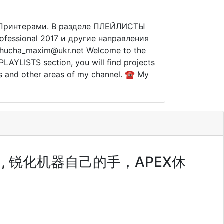
Д Принтерами. В разделе ПЛЕЙЛИСТЫ
fessional 2017 и другие направления
chucha_maxim@ukr.net Welcome to the
PLAYLISTS section, you will find projects
ls and other areas of my channel. ☎ My
УКАМИ, 锐化机器自己的手，APEX休