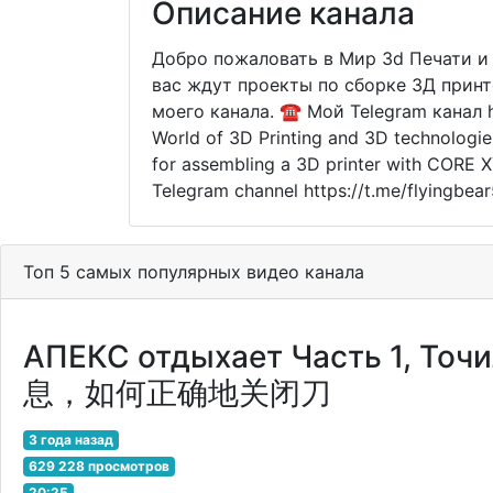
Описание канала
Добро пожаловать в Мир 3d Печати и
вас ждут проекты по сборке 3Д принте
моего канала. ☎ Мой Telegram канал h
World of 3D Printing and 3D technologies
for assembling a 3D printer with CORE X
Telegram channel https://t.me/flyingbea
Топ 5 самых популярных видео канала
АПЕКС отдыхает Часть 1,
息，如何正确地关闭刀
3 года назад
629 228 просмотров
20:25