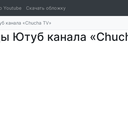
о Youtube
Скачать обложку
б канала «Chucha TV»
ы Ютуб канала «Chuc