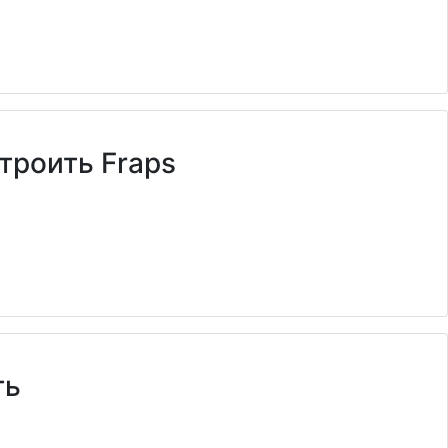
троить Fraps
ть