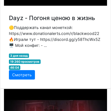
Dayz - Погоня ценою в жизнь
🟡Поддержать канал монеткой:
https://www.donationalerts.com/r/blackwood22
🔥Играли тут - https://discord.gg/y58ThcWx5Z
🖥 Мой конфиг: - ...
3 дня назад
19 260 просмотров
46:04
Смотреть