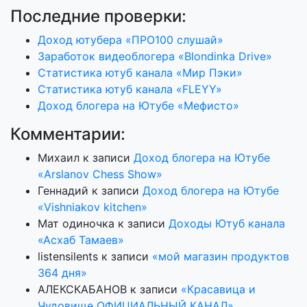
Последние проверки:
Доход ютубера «ПРО100 слушай»
Заработок видеоблогера «Blondinka Drive»
Статистика ютуб канала «Мир Пэки»
Статистика ютуб канала «FLEYY»
Доход блогера на Ютубе «Мефисто»
Комментарии:
Михаил
к записи
Доход блогера на Ютубе
«Arslanov Chess Show»
Геннадий
к записи
Доход блогера на Ютубе
«Vishniakov kitchen»
Мат одиночка
к записи
Доходы Ютуб канала
«Асхаб Тамаев»
listensilents
к записи
«мой магазин продуктов
364 дня»
АЛЕКСКАБАНОВ
к записи
«Красавица и
Чудовище ОФИЦИАЛЬНЫЙ КАНАЛ»