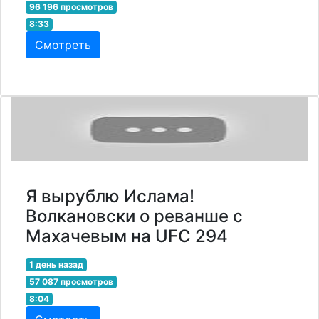
96 196 просмотров
8:33
Смотреть
Я вырублю Ислама!
Волкановски о реванше с
Махачевым на UFC 294
1 день назад
57 087 просмотров
8:04