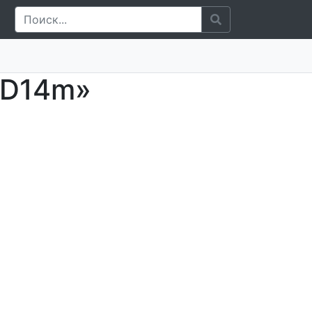
eD14m»