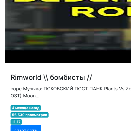
Rimworld \\ бомбисты //
соре Музыка: ПСКОВСКИЙ ПОСТ ПАНК Plants Vs Zombie
OST) Moon...
4 месяца назад
56 539 просмотров
11:17
Смотреть