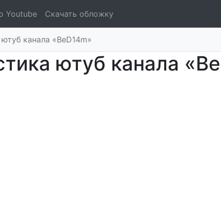
о Youtube
Скачать обложку
 ютуб канала «BeD14m»
стика ютуб канала «B