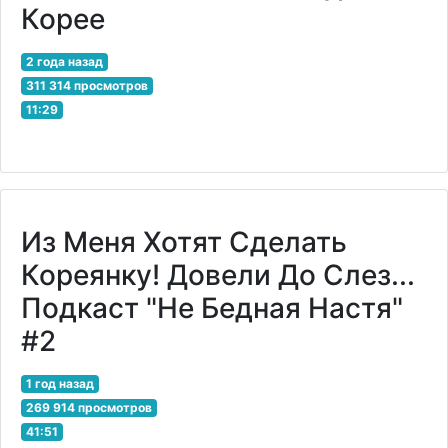
Корее
2 года назад
311 314 просмотров
11:29
Из Меня Хотят Сделать
Кореянку! Довели До Слез...
Подкаст "Не Бедная Настя"
#2
1 год назад
269 914 просмотров
41:51