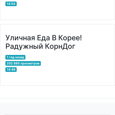
14:03
Уличная Еда В Корее!
Радужный КорнДог
1 год назад
202 885 просмотров
14:46