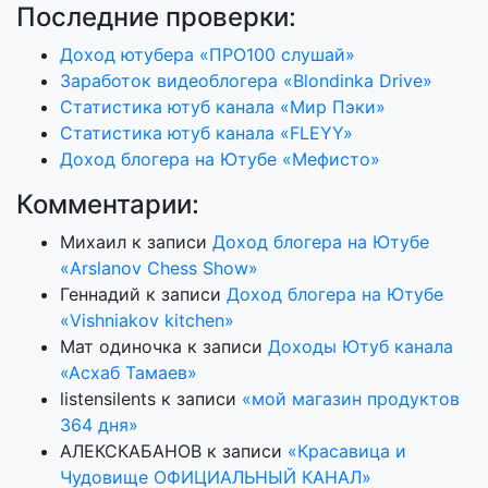
Последние проверки:
Доход ютубера «ПРО100 слушай»
Заработок видеоблогера «Blondinka Drive»
Статистика ютуб канала «Мир Пэки»
Статистика ютуб канала «FLEYY»
Доход блогера на Ютубе «Мефисто»
Комментарии:
Михаил
к записи
Доход блогера на Ютубе
«Arslanov Chess Show»
Геннадий
к записи
Доход блогера на Ютубе
«Vishniakov kitchen»
Мат одиночка
к записи
Доходы Ютуб канала
«Асхаб Тамаев»
listensilents
к записи
«мой магазин продуктов
364 дня»
АЛЕКСКАБАНОВ
к записи
«Красавица и
Чудовище ОФИЦИАЛЬНЫЙ КАНАЛ»