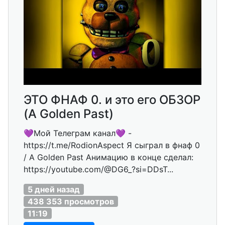
ЭТО ФНАФ 0. и это его ОБЗОР
(A Golden Past)
💜Мой Телеграм канал💜 -
https://t.me/RodionAspect Я сыграл в фнаф 0
/ A Golden Past Анимацию в конце сделал:
https://youtube.com/@DG6_?si=DDsT...
5 дней назад
438 353 просмотров
11:19