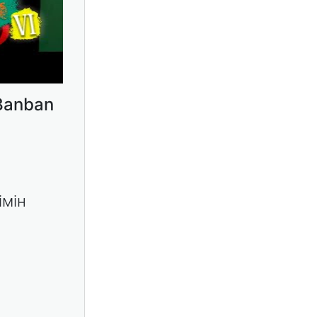
Banban
імін