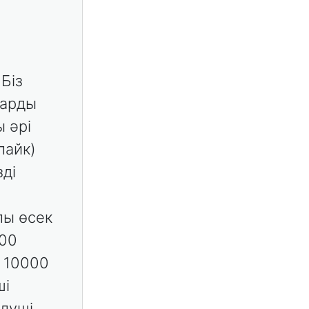
 Біз
дарды
ы әрі
лайк)
зді
лы өсек
500
 10000
ші
елуші