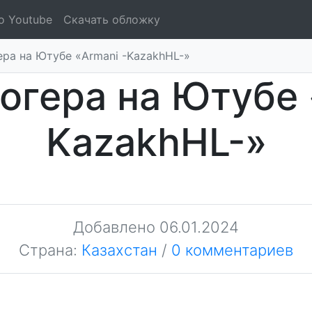
о Youtube
Скачать обложку
ера на Ютубе «Armani -KazakhHL-»
огера на Ютубе 
KazakhHL-»
Добавлено
06.01.2024
Страна:
Казахстан
/
0 комментариев