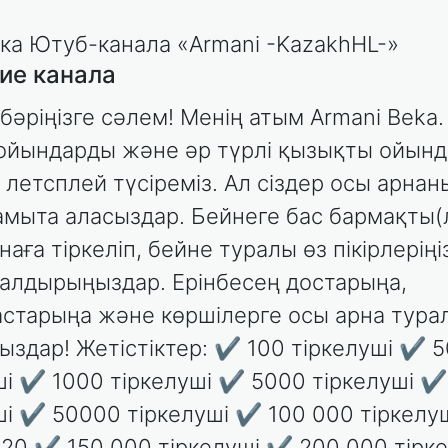
ие канала
бәріңізге сәлем! Менің атым Armani Beka.
ойындарды және әр түрлі қызықты ойын
 летсплей түсіреміз. Ал сіздер осы арнан
амыта аласыздар. Бейнеге бас бармақты(
аға тіркеліп, бейне туралы өз пікірлеріңі
алдырыңыздар. Ерінбесең достарыңа,
старыңа және көршілерге осы арна тура
ыздар! Жетістіктер: ✔ 100 тіркелуші ✔ 
ші ✔ 1000 тіркелуші ✔ 5000 тіркелуші ✔
ші ✔ 50000 тіркелуші ✔ 100 000 тіркелу
020 ✔ 150 000 тіркелуші ✔ 200 000 тірк