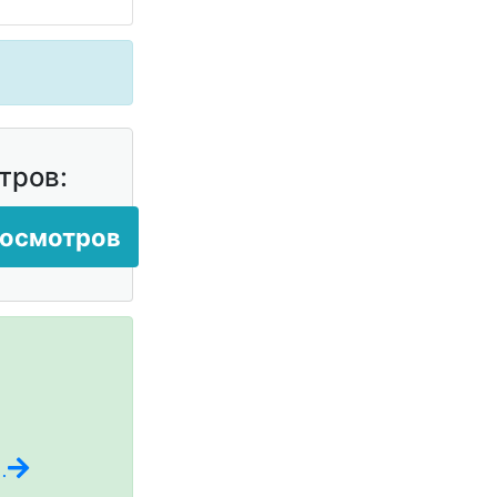
тров:
росмотров
.