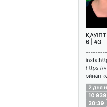
ҚАУІПТ
6 | #3
--------
insta:ht
https://
ойнап кө
2 дня 
10 939
20:39