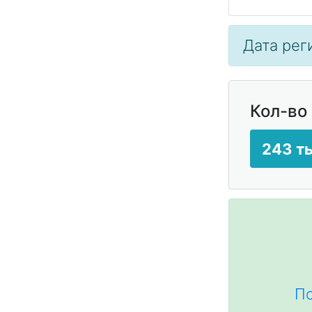
Дата рег
Кол-во
243 т
По