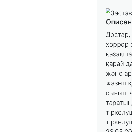
Описан
Достар, 
хоррор 
қазақша
қарай д
және арн
жазып қ
сыныпта
таратың
тіркелу
тіркелу
23.05.2