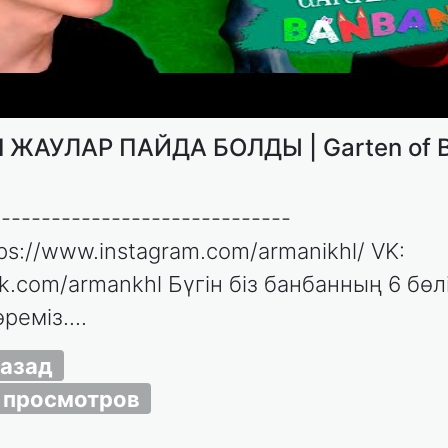
І ЖАУЛАР ПАЙДА БОЛДЫ | Garten of 
------------------------------
tps://www.instagram.com/armanikhl/ VK:
vk.com/armankhl Бүгін біз банбанның 6 бөл
реміз....
назад
 просмотров